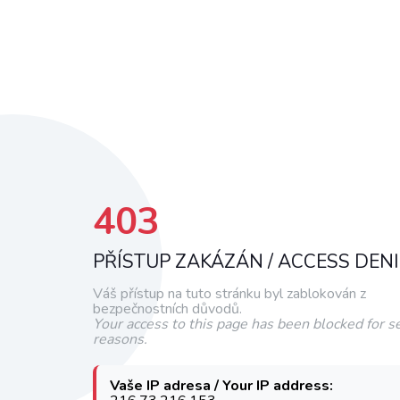
403
PŘÍSTUP ZAKÁZÁN / ACCESS DEN
Váš přístup na tuto stránku byl zablokován z
bezpečnostních důvodů.
Your access to this page has been blocked for se
reasons.
Vaše IP adresa / Your IP address: