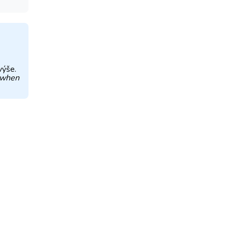
výše.
 when